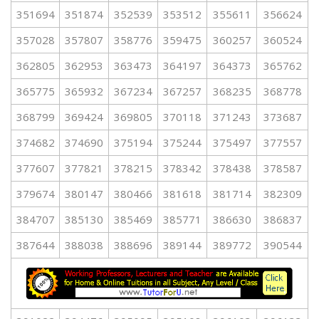
351694
351874
352539
353512
355611
356624
357028
357807
358776
359475
360257
360524
362805
362953
363473
364197
364373
365762
365775
365932
367234
367257
368235
368778
368799
369424
369805
370118
371243
373687
374682
374690
375194
375244
375497
377557
377607
377821
378215
378342
378438
378587
379674
380147
380466
381618
381714
382309
384707
385130
385469
385771
386630
386837
387644
388038
388696
389144
389772
390544