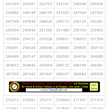
241539
242451
242707
242747
245396
245506
245686
246149
246193
247302
247544
247555
247769
247849
248620
249772
250123
250281
250594
250640
251293
251486
253730
253992
253994
254121
255528
256631
256655
257294
258391
258426
258646
258686
259805
260116
260499
262147
262604
263595
264356
264380
264613
264643
265004
266152
266199
266281
267305
267442
267447
268557
269384
269536
270215
270387
270771
270994
271547
271575
271661
272134
272591
272868
272947
273104