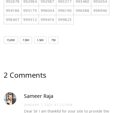
992678
992984
992987
993217
993480
993654
994186
995179
996004
996190
996388
996946
998407
999312
999416
999823
15,000
7,500
1,500
750
2 Comments
Sameer Raja
JANUARY 7, 2021 AT 2:21PM
Dear Sir I am thankful for your site to provide the