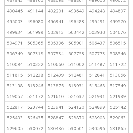
487943
488165
488698
488801
489005
490072
490445
491144
492201
493649
494248
494897
495003
496080
496341
496483
496491
499570
499934
501999
502913
503442
503930
504676
504971
505365
505396
505901
506437
506515
506749
507318
507534
507753
507773
508546
510094
510322
510660
511002
511487
511722
511815
512238
512439
512481
512841
513056
513198
513246
513875
513931
515468
517549
519057
521172
521610
521637
521931
521989
522817
523744
523941
524120
524899
525142
525493
526435
528847
528870
528908
529063
529605
530072
530486
530501
530596
531865