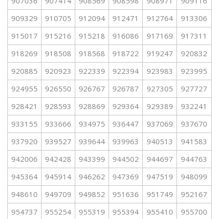
907036
907414
908569
908598
908971
909116
909329
910705
912094
912471
912764
913306
915017
915216
915218
916086
917169
917311
918269
918508
918568
918722
919247
920832
920885
920923
922339
922394
923983
923995
924955
926550
926767
926787
927305
927727
928421
928593
928869
929364
929389
932241
933155
933666
934975
936447
937069
937670
937920
939527
939644
939963
940513
941583
942006
942428
943399
944502
944697
944763
945364
945914
946262
947369
947519
948099
948610
949709
949852
951636
951749
952167
954737
955254
955319
955394
955410
955700